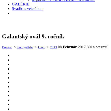
GALÉRIE
Svadba s veteránom
Galantský ovál 9. ročník
08 Február
2017
3014 prezretí
Domov
>
Fotogalérie
>
Ovál
>
2013