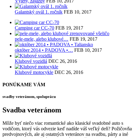
Výlety, zájazdy
FEB 10, 2017
Galantský ovál 1. ročník
FEB 10, 2017
Camping car CC-70
FEB 19, 2017
pele-mele, alebo klubové…
FEB 19, 2017
október 2014 • PADOVA •…
FEB 10, 2017
Klubové vozidlá
DEC 26, 2016
Klubové motocykle
DEC 26, 2016
PONÚKAME VÁM
svadby veteránom, spoluprácu
Svadba veteránom
Môže byť niečo viac romantické ako klasické svadobné auto s
vodičom, ktorý vás odvezie keď nadíde váš veľký deň? Požičovňa
predvojnových, ale aj ostatných veteránov na svadbu, párty a iné