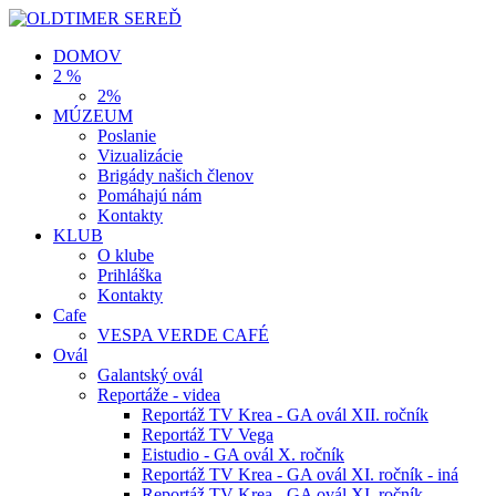
DOMOV
2 %
2%
MÚZEUM
Poslanie
Vizualizácie
Brigády našich členov
Pomáhajú nám
Kontakty
KLUB
O klube
Prihláška
Kontakty
Cafe
VESPA VERDE CAFÉ
Ovál
Galantský ovál
Reportáže - videa
Reportáž TV Krea - GA ovál XII. ročník
Reportáž TV Vega
Eistudio - GA ovál X. ročník
Reportáž TV Krea - GA ovál XI. ročník - iná
Reportáž TV Krea - GA ovál XI. ročník