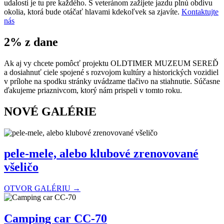
udalosti je tu pre každého. S veteránom zažijete jazdu plnú obdivu
okolia, ktorá bude otáčať hlavami kdekoľvek sa zjavíte.
Kontaktujte
nás
2% z dane
Ak aj vy chcete pomôcť projektu OLDTIMER MUZEUM SEREĎ
a dosiahnuť ciele spojené s rozvojom kultúry a historických vozidiel
v prílohe na spodku stránky uvádzame tlačivo na stiahnutie. Súčasne
ďakujeme priaznivcom, ktorý nám prispeli v tomto roku.
NOVÉ GALÉRIE
pele-mele, alebo klubové zrenovované
všeličo
OTVOR GALÉRIU →
Camping car CC-70